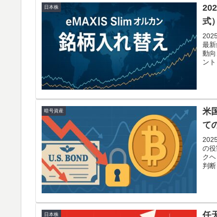
20
日本株
式
20
最新
動向
ント
米
暗号資産
て
20
の役
クヘ
判断
任
日本株