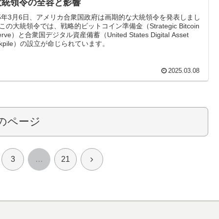
 大統領令の全容と影響
25年3月6日、アメリカ合衆国政府は画期的な大統領令を発表しまし
この大統領令では、戦略的ビットコイン準備金（Strategic Bitcoin
erve）と合衆国デジタル資産備蓄（United States Digital Asset
ockpile）の設立が命じられています。
2025.03.08
のページ
次
3
…
21
へ