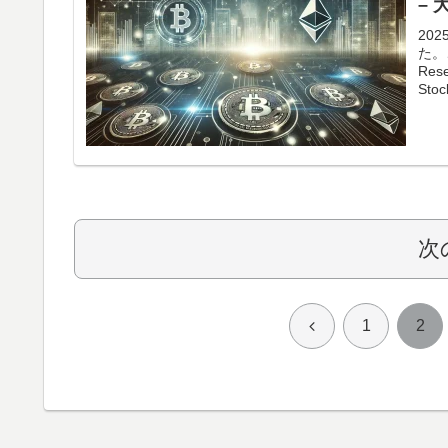
–
20
た。
Res
St
次
前
1
2
へ