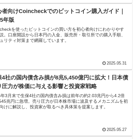
心者向けCoincheckでのビットコイン購入ガイド｜
25年版
incheckを使ったビットコインの買い方を初心者向けにわかりやす
説。口座開設から日本円の入金、販売所・取引所での購入手順、
ュリティ対策まで網羅しています。
2025.05.31
保4社の国内債含み損が8兆5,450億円に拡大！日本債
り圧力が株価に与える影響と投資家戦略
25年3月末で生保4社の国内債含み損は前年の約2.03兆円から4.2倍
.545兆円に急増。売り圧力が日本株市場に波及するメカニズムを初
向けに解説し、投資家が取るべき具体策を提案します。
2025.05.27