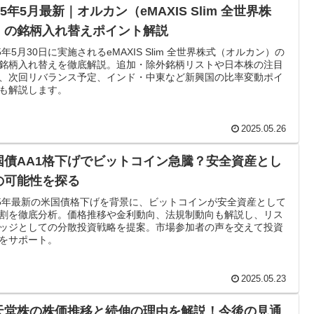
25年5月最新｜オルカン（eMAXIS Slim 全世界株
）の銘柄入れ替えポイント解説
25年5月30日に実施されるeMAXIS Slim 全世界株式（オルカン）の
銘柄入れ替えを徹底解説。追加・除外銘柄リストや日本株の注目
、次回リバランス予定、インド・中東など新興国の比率変動ポイ
も解説します。
2025.05.26
国債AA1格下げでビットコイン急騰？安全資産とし
の可能性を探る
25年最新の米国債格下げを背景に、ビットコインが安全資産として
割を徹底分析。価格推移や金利動向、法規制動向も解説し、リス
ッジとしての分散投資戦略を提案。市場参加者の声を交えて投資
をサポート。
2025.05.23
天堂株の株価推移と続伸の理由を解説！今後の見通