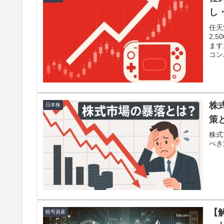
し
任天
2,
ます
コン
株
日本株
策
株式
べき
【
暗号資産