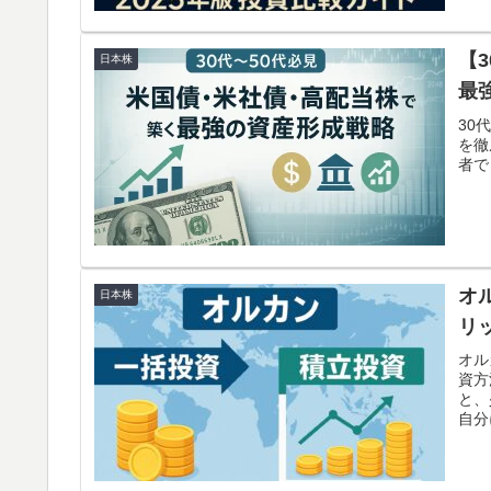
【
日本株
最
30
を徹
者で
オ
日本株
リ
オル
資方
と、
自分