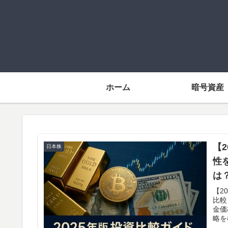
ホーム
暗号資産
【
日本株
性
は
【2
比較
金価
略を