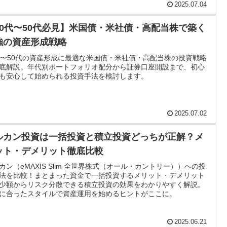
2025.07.04
30代〜50代必見】米国債・米社債・高配当株で築く
強の資産形成戦略
代〜50代の資産形成に最適な米国債・米社債・高配当株の投資戦略
底解説。年代別ポートフォリオ配分から証券口座開設まで、初心
も安心して始められる投資手法を検討します。
2025.07.02
ルカン投資は一括投資と積立投資どっちが正解？メ
ット・デメリット徹底比較
カン（eMAXIS Slim 全世界株式（オール・カントリー））への投
法を比較！まとまった資金で一括投資するメリット・デメリット
少額からリスク分散できる積立投資の効果をわかりやすく解説。
に合ったスタイルで資産運用を始めるヒントがここに。
2025.06.21