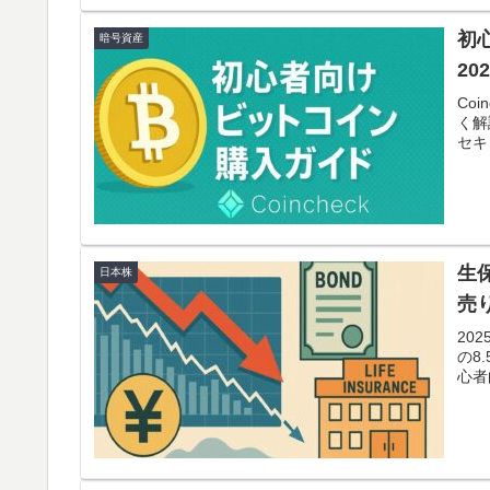
初
暗号資産
20
Co
く解
セキ
生
日本株
売
20
の8
心者