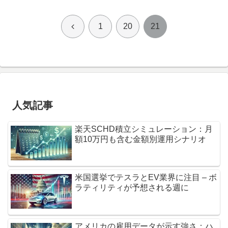
前
1
20
21
へ
人気記事
楽天SCHD積立シミュレーション：月
額10万円も含む金額別運用シナリオ
米国選挙でテスラとEV業界に注目 – ボ
ラティリティが予想される週に
アメリカの雇用データが示す強さ：ハ