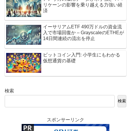
リケーンの影響を乗り越える力強い経
済
イーサリアムETF 490万ドルの資金流
入で市場回復か – GrayscaleのETHEが
14日間連続の流出を停止
ビットコイン入門: 小学生にもわかる
仮想通貨の基礎
検索
検索
スポンサーリンク