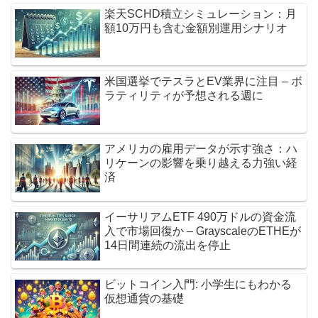
楽天SCHD積立シミュレーション：月
額10万円も含む金額別運用シナリオ
米国選挙でテスラとEV業界に注目 – ボ
ラティリティが予想される週に
アメリカの雇用データが示す強さ：ハ
リケーンの影響を乗り越える力強い経
済
イーサリアムETF 490万ドルの資金流
入で市場回復か – GrayscaleのETHEが
14日間連続の流出を停止
ビットコイン入門: 小学生にもわかる
仮想通貨の基礎