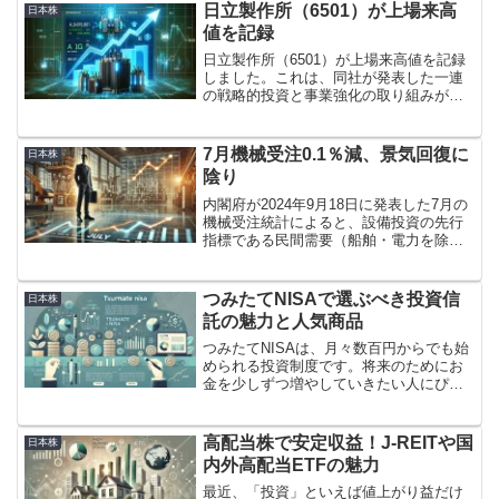
日立製作所（6501）が上場来高
日本株
値を記録
日立製作所（6501）が上場来高値を記録
しました。これは、同社が発表した一連
の戦略的投資と事業強化の取り組みが市
場から高く評価された結果です。特に、
日立エナジーによる大規模な追加投資と
DX支援事業「ルマーダ」の生成AI強化が
7月機械受注0.1％減、景気回復に
日本株
注目されています...
陰り
内閣府が2024年9月18日に発表した7月の
機械受注統計によると、設備投資の先行
指標である民間需要（船舶・電力を除
く）は前月比で0.1%減少しました。これ
は、ロイターの事前予測で示された0.5%
増という予想に反し、2カ月ぶりのマイナ
つみたてNISAで選ぶべき投資信
日本株
スを記録...
託の魅力と人気商品
つみたてNISAは、月々数百円からでも始
められる投資制度です。将来のためにお
金を少しずつ増やしていきたい人にぴっ
たりです。今回は、つみたてNISAで人気
の投資信託やその特徴を分かりやすく説
明します。
高配当株で安定収益！J-REITや国
日本株
内外高配当ETFの魅力
最近、「投資」といえば値上がり益だけ