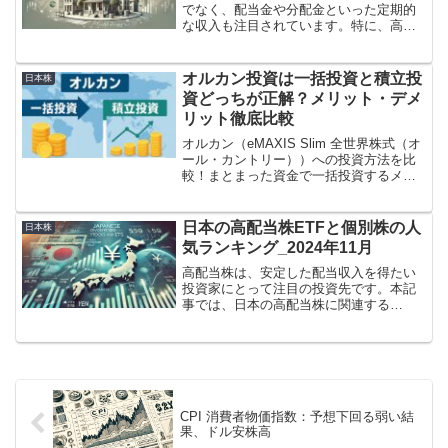
でなく、配当金や分配金といった定期的
な収入も注目されています。特に、高配
当株やJ-REIT（不動産投資信託）、国内
外の高配当ETFに投資することは、安定
したお金の流れを得る方法として人気が
オルカン投資は一括投資と積立投
日本株
あります。例えば...
資どっちが正解？メリット・デメ
リット徹底比較
オルカン（eMAXIS Slim 全世界株式（オ
ール・カントリー））への投資方法を比
較！まとまった資金で一括投資するメリ
ット・デメリットと、少額からリスク分
散できる積立投資の効果をわかりやすく
解説。自分に合ったスタイルで資産運用
日本の高配当株ETFと個別株の人
日本株
を始めるヒントがここに。
気ランキング_2024年11月
高配当株は、安定した配当収入を得たい
投資家にとって注目の投資先です。本記
事では、日本の高配当株に関連する
ETF（上場投資信託）の人気商品および
その投資銘柄、さらには高配当の個別株
について詳しく解説します。
CPI 消費者物価指数：予想下回る弱い結
果、ドル安株高