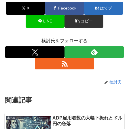
X
Facebook
はてブ
LINE
コピー
検討氏をフォローする
検討氏
関連記事
ADP雇用者数の大幅下振れとドル
米国株
円の急落