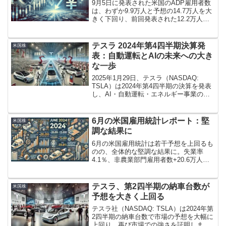
9月5日に発表された米国のADP雇用者数
は、わずか9.9万人と予想の14.7万人を大
きく下回り、前回発表された12.2万人か
らも11.1万人に下方修正されました。こ
れにより、米国経済の雇用市場の冷え込
みが鮮明となり、ドル円相場は一時143
テスラ 2024年第4四半期決算発
米国株
円...
表：自動運転とAIの未来への大き
な一歩
2025年1月29日、テスラ（NASDAQ:
TSLA）は2024年第4四半期の決算を発表
し、AI・自動運転・エネルギー事業の今
後の成長戦略について語りました。
6月の米国雇用統計レポート：堅
米国株
調な結果に
6月の米国雇用統計は若干予想を上回るも
のの、全体的な堅調な結果に。失業率
4.1％、非農業部門雇用者数+20.6万人な
どの主要指標を詳しく分析し、製造業や
医療サービス、公務員などの業種別動向
を徹底解説します。主な指標指標6月実績
テスラ、第2四半期の納車台数が
米国株
予想前月実績失...
予想を大きく上回る
テスラ社（NASDAQ: TSLA）は2024年第
2四半期の納車台数で市場の予想を大幅に
上回り、再び市場での強さを証明しまし