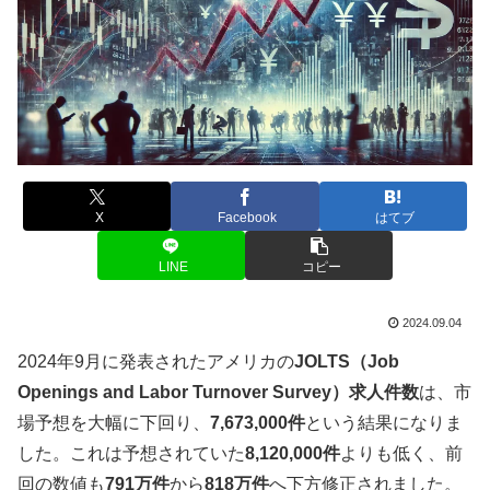
X
Facebook
はてブ
LINE
コピー
2024.09.04
2024年9月に発表されたアメリカの
JOLTS（Job
Openings and Labor Turnover Survey）求人件数
は、市
場予想を大幅に下回り、
7,673,000件
という結果になりま
した。これは予想されていた
8,120,000件
よりも低く、前
回の数値も
791万件
から
818万件
へ下方修正されました。