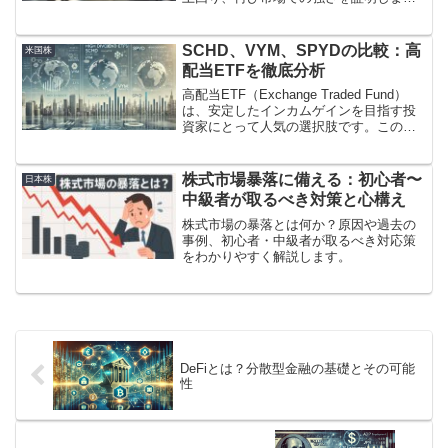
た。テスラは、この期間中に466,140台の
車両を納車し、ウォール街の予想である
445,000台を大幅に上回りました...
SCHD、VYM、SPYDの比較：高
米国株
配当ETFを徹底分析
高配当ETF（Exchange Traded Fund）
は、安定したインカムゲインを目指す投
資家にとって人気の選択肢です。この記
事では、特に注目されるSCHD、VYM、
SPYDという3つの高配当ETFを比較し、
それぞれの特徴や投資戦略に最適...
株式市場暴落に備える：初心者〜
日本株
中級者が取るべき対策と心構え
株式市場の暴落とは何か？原因や過去の
事例、初心者・中級者が取るべき対応策
をわかりやすく解説します。
DeFiとは？分散型金融の基礎とその可能
性