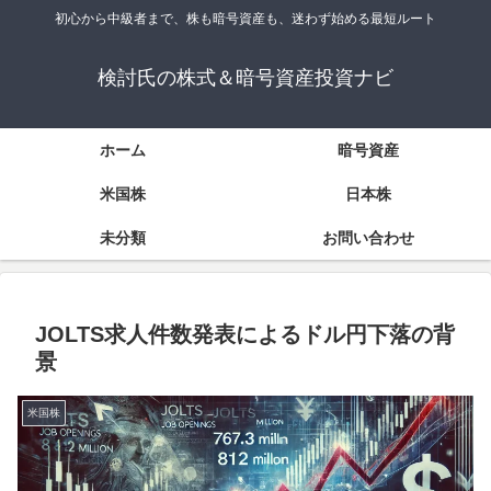
初心から中級者まで、株も暗号資産も、迷わず始める最短ルート
検討氏の株式＆暗号資産投資ナビ
ホーム
暗号資産
米国株
日本株
未分類
お問い合わせ
JOLTS求人件数発表によるドル円下落の背
景
米国株