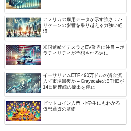
アメリカの雇用データが示す強さ：ハ
リケーンの影響を乗り越える力強い経
済
米国選挙でテスラとEV業界に注目 – ボ
ラティリティが予想される週に
イーサリアムETF 490万ドルの資金流
入で市場回復か – GrayscaleのETHEが
14日間連続の流出を停止
ビットコイン入門: 小学生にもわかる
仮想通貨の基礎