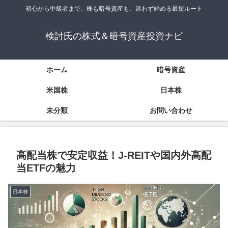
初心から中級者まで、株も暗号資産も、迷わず始める最短ルート
検討氏の株式＆暗号資産投資ナビ
ホーム
暗号資産
米国株
日本株
未分類
お問い合わせ
高配当株で安定収益！J-REITや国内外高配
当ETFの魅力
日本株