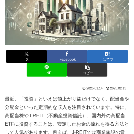
X
Facebook
はてブ
LINE
コピー
2025.01.14
2025.02.13
最近、「投資」といえば値上がり益だけでなく、配当金や
分配金といった定期的な収入も注目されています。特に、
高配当株やJ-REIT（不動産投資信託）、国内外の高配当
ETFに投資することは、安定したお金の流れを得る方法と
して人気があります。例えば、J-REITでは商業施設の賃