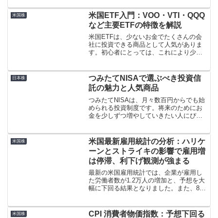
春闘2024の賃上げ率今年の春闘では、賃
上げ率が30年ぶりの高水準に達しまし
米国ETF入門：VOO・VTI・QQQ
米国株
た。特に大企業が...
など主要ETFの特徴を解説
米国ETFは、少ないお金でたくさんの会
社に投資できる商品として人気がありま
す。初心者にとっては、これにより少額
でも多くの会社に分散投資ができるた
め、リスクを減らしながら効率的に資産
を増やせる点が魅力です。
つみたてNISAで選ぶべき投資信
日本株
託の魅力と人気商品
つみたてNISAは、月々数百円からでも始
められる投資制度です。将来のためにお
金を少しずつ増やしていきたい人にぴっ
たりです。今回は、つみたてNISAで人気
の投資信託やその特徴を分かりやすく説
明します。
米国最新雇用統計の分析：ハリケ
米国株
ーンとストライキの影響で雇用増
は停滞、利下げ観測が強まる
最新の米国雇用統計では、企業が雇用し
た労働者数が1.2万人の増加と、予想を大
幅に下回る結果となりました。また、8月
分の雇用者数は25.4万人から22.3万人へ
と下方修正されています。
CPI 消費者物価指数：予想下回る
米国株