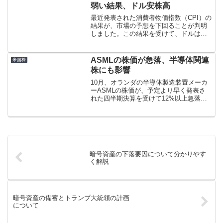
弱い結果、ドル安株高
最近発表された消費者物価指数（CPI）の
結果が、市場の予想を下回ることが判明
しました。この結果を受けて、ドルは下
落し、株式市場は上昇しています。詳細
なデータとその影響について分析してい
きます。CPIとは何か？消費者物価指数
ASMLの株価が急落、半導体関連
米国株
（CPI）は、消費...
株にも影響
10月、オランダの半導体製造装置メーカ
ーASMLの株価が、予定より早く発表さ
れた四半期決算を受けて12%以上急落し
ました。決算では、第3四半期の新規受注
額が26億ユーロと、市場予想の56億ユー
ロを大幅に下回りました。
暗号資産の下落要因について分かりやす
く解説
暗号資産の備蓄とトランプ大統領の計画
について