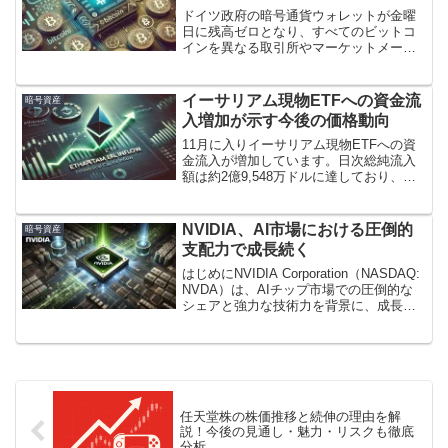
ドイツ政府の暗号通貨ウォレットが金曜
日に残高ゼロとなり、すべてのビットコ
インを異なる取引所やマーケットメーカ
ーに移転したことが明らかになりまし
た。Arkham Intelligenceによると、ドイ
ツ政府は、現在は閉鎖された映画海賊版
イーサリアム現物ETFへの資金流
暗号資産
ウェブ...
入増加が示す今後の価格動向
11月に入りイーサリアム現物ETFへの資
金流入が増加しています。日次総純流入
額は約2億9,548万ドルに達しており、総
純資産額は9.72B（約97億2,000万ドル）
にまで拡大しています。
NVIDIA、AI市場における圧倒的
暗号資産
支配力で成長続く
はじめにNVIDIA Corporation（NASDAQ:
NVDA）は、AIチップ市場での圧倒的な
シェアと強力な技術力を背景に、成長を
続けています。同社は、クラウドコンピ
ューティング、データセンター、そして
自動運転車の分野においてリーダ...
任天堂株の株価推移と続伸の理由を解
説！今後の見通し・魅力・リスクも徹底
分析