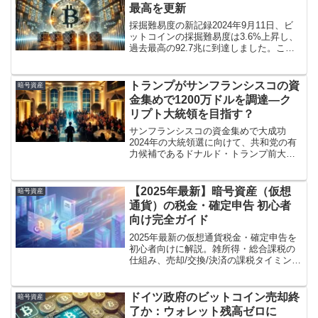
最高を更新
採掘難易度の新記録2024年9月11日、ビ
ットコインの採掘難易度は3.6%上昇し、
過去最高の92.7兆に到達しました。これ
はブロック高さ860,832で更新され、直前
の記録である90.67兆を超えました。採掘
難易度は、ネットワークのブロック...
トランプがサンフランシスコの資
暗号資産
金集めで1200万ドルを調達—ク
リプト大統領を目指す？
サンフランシスコの資金集めで大成功
2024年の大統領選に向けて、共和党の有
力候補であるドナルド・トランプ前大統
領は、シリコンバレーでの資金集めイベ
ントで1200万ドルを調達しました。イベ
ントはサンフランシスコにあるテック起
【2025年最新】暗号資産（仮想
暗号資産
業家で投資家のデイ...
通貨）の税金・確定申告 初心者
向け完全ガイド
2025年最新の仮想通貨税金・確定申告を
初心者向けに解説。雑所得・総合課税の
仕組み、売却/交換/決済の課税タイミン
グ、20万円基準、住民税の注意点、申告
漏れ対策、申告手順と損益計算を
Cryptactでラクにする方法まで網羅。
ドイツ政府のビットコイン売却終
暗号資産
了か：ウォレット残高ゼロに