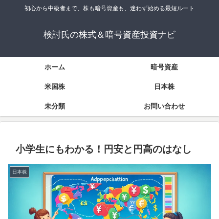
初心から中級者まで、株も暗号資産も、迷わず始める最短ルート
検討氏の株式＆暗号資産投資ナビ
ホーム
暗号資産
米国株
日本株
未分類
お問い合わせ
小学生にもわかる！円安と円高のはなし
日本株