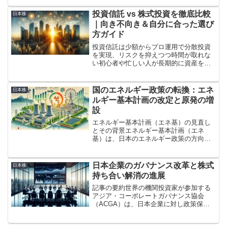
投資信託 vs 株式投資を徹底比較
日本株
｜向き不向き＆自分に合った選び
方ガイド
投資信託は少額からプロ運用で分散投資
を実現、リスクを抑えつつ時間が取れな
い初心者や忙しい人が長期的に資産をコ
ツコツ増やすのに最適。株式投資は企業
分析や市場動向のリサーチを楽しみなが
らリスクを取り、高いリターンや配当を
国のエネルギー政策の転換：エネ
日本株
狙う意欲的な投資家向け。
ルギー基本計画の改定と原発の増
設
エネルギー基本計画（エネ基）の見直し
とその背景エネルギー基本計画（エネ
基）は、日本のエネルギー政策の方向性
を示す重要な指針であり、3年に1度見直
されています。今回の改定では、経済産
業省が原発の増設を認める方向で検討に
日本企業のガバナンス改革と株式
日本株
入ったことが大きな注目を...
持ち合い解消の進展
記事の要約世界の機関投資家が参加する
アジア・コーポレートガバナンス協会
（ACGA）は、日本企業に対し政策保有
株を原則としてゼロにすべきと提言。こ
の分析は、TOP500企業の有価証券報告書