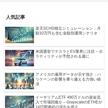
人気記事
楽天SCHD積立シミュレーション：月
額10万円も含む金額別運用シナリオ
米国選挙でテスラとEV業界に注目 – ボ
ラティリティが予想される週に
アメリカの雇用データが示す強さ：ハ
リケーンの影響を乗り越える力強い経
済
イーサリアムETF 490万ドルの資金流
入で市場回復か – GrayscaleのETHEが
14日間連続の流出を停止