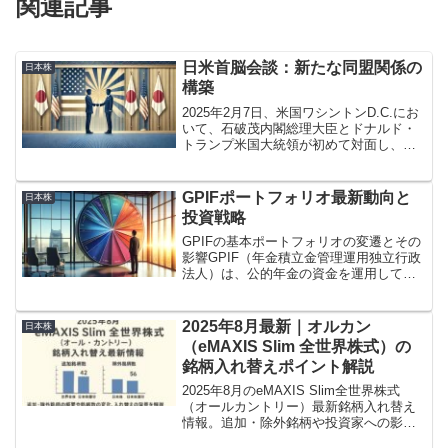
関連記事
日米首脳会談：新たな同盟関係の
日本株
構築
2025年2月7日、米国ワシントンD.C.にお
いて、石破茂内閣総理大臣とドナルド・
トランプ米国大統領が初めて対面し、約1
時間50分に及ぶ首脳会談を実施しまし
た。
GPIFポートフォリオ最新動向と
日本株
投資戦略
GPIFの基本ポートフォリオの変遷とその
影響GPIF（年金積立金管理運用独立行政
法人）は、公的年金の資金を運用してお
り、その運用戦略は多くの投資家にとっ
て参考になるものです。特に2024年度に
は、オランダ公的年金基金との共同投資
2025年8月最新｜オルカン
日本株
プログラムの...
（eMAXIS Slim 全世界株式）の
銘柄入れ替えポイント解説
2025年8月のeMAXIS Slim全世界株式
（オールカントリー）最新銘柄入れ替え
情報。追加・除外銘柄や投資家への影響
を解説。