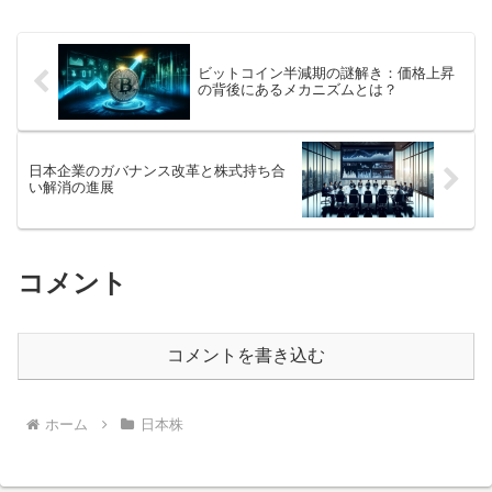
を基に、460社が政策保有株を持つ現状を
示している。保...
ビットコイン半減期の謎解き：価格上昇
の背後にあるメカニズムとは？
日本企業のガバナンス改革と株式持ち合
い解消の進展
コメント
コメントを書き込む
ホーム
日本株