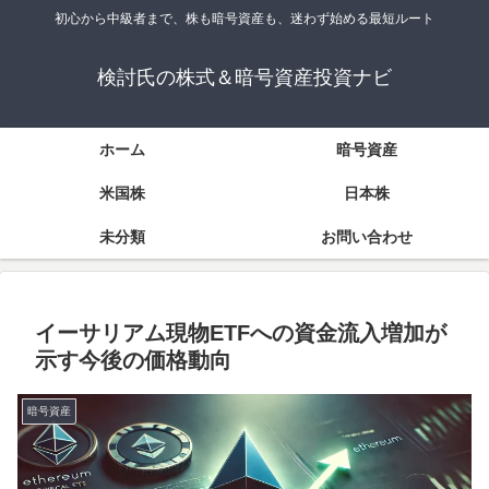
初心から中級者まで、株も暗号資産も、迷わず始める最短ルート
検討氏の株式＆暗号資産投資ナビ
ホーム
暗号資産
米国株
日本株
未分類
お問い合わせ
イーサリアム現物ETFへの資金流入増加が
示す今後の価格動向
暗号資産