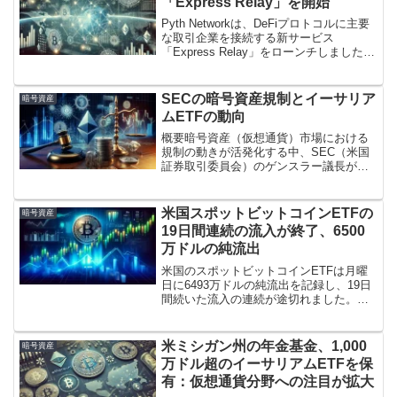
「Express Relay」を開始
Pyth Networkは、DeFiプロトコルに主要
な取引企業を接続する新サービス
「Express Relay」をローンチしました。
このソリューションは、最大抽出可能価
値（MEV）を排除し、プロトコルおよび
DeFiユーザーのコストを削減する...
SECの暗号資産規制とイーサリア
暗号資産
ムETFの動向
概要暗号資産（仮想通貨）市場における
規制の動きが活発化する中、SEC（米国
証券取引委員会）のゲンスラー議長が、
ほとんどの暗号資産を証券として扱う意
向を改めて表明しました。この発言は、
イーサリアムETF（上場投資信託）の承
米国スポットビットコインETFの
暗号資産
認を巡る議論の最中に...
19日間連続の流入が終了、6500
万ドルの純流出
米国のスポットビットコインETFは月曜
日に6493万ドルの純流出を記録し、19日
間続いた流入の連続が途切れました。流
出の詳細月曜日の米国スポットビットコ
インETF市場では、合計6493万ドルの純
流出が発生し、19日間続いた連続流入が
米ミシガン州の年金基金、1,000
暗号資産
終了しま...
万ドル超のイーサリアムETFを保
有：仮想通貨分野への注目が拡大