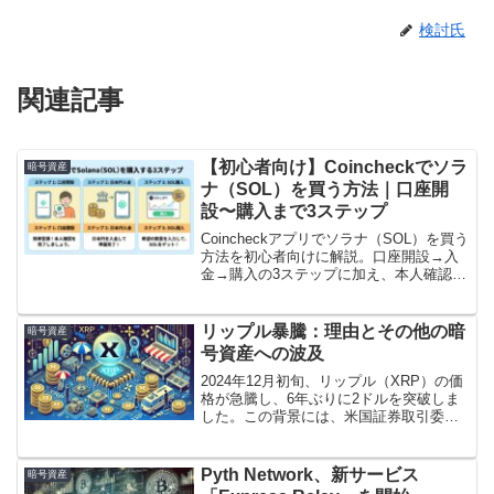
検討氏
関連記事
【初心者向け】Coincheckでソラ
暗号資産
ナ（SOL）を買う方法｜口座開
設〜購入まで3ステップ
Coincheckアプリでソラナ（SOL）を買う
方法を初心者向けに解説。口座開設→入
金→購入の3ステップに加え、本人確認・
SMSでつまずきやすい点、販売所と取引
所の違い、少額で試すコツ、手数料・レ
ート確認、二段階認証と送金注意まで網
リップル暴騰：理由とその他の暗
暗号資産
羅。
号資産への波及
2024年12月初旬、リップル（XRP）の価
格が急騰し、6年ぶりに2ドルを突破しま
した。この背景には、米国証券取引委員
会（SEC）との訴訟進展や、XRP現物
ETFの承認期待など、複数の要因が影響
しています。
Pyth Network、新サービス
暗号資産